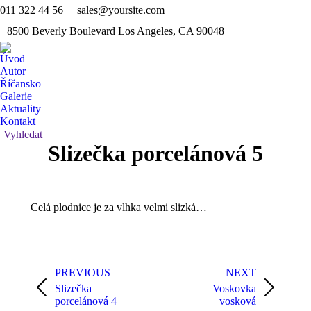
011 322 44 56
sales@yoursite.com
Facebo
Tw
8500 Beverly Boulevard Los Angeles, CA 90048
page
pa
Dribbb
opens
op
page
Úvod
in
in
opens
Autor
new
n
in
Říčansko
windo
wi
Galerie
new
Aktuality
windo
Kontakt
Search:
Vyhledat
Slizečka porcelánová 5
Celá plodnice je za vlhka velmi slizká…
Post
navigation
PREVIOUS
NEXT
Slizečka
Voskovka
Previous
Next
porcelánová 4
vosková
post:
post: